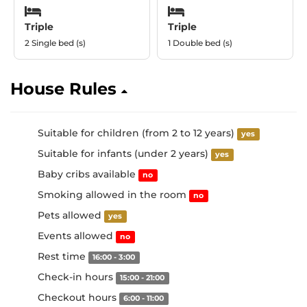
Triple
Triple
2 Single bed (s)
1 Double bed (s)
House Rules
Suitable for children (from 2 to 12 years)
yes
Suitable for infants (under 2 years)
yes
Baby cribs available
no
Smoking allowed in the room
no
Pets allowed
yes
Events allowed
no
Rest time
16:00 - 3:00
Check-in hours
15:00 - 21:00
Checkout hours
6:00 - 11:00