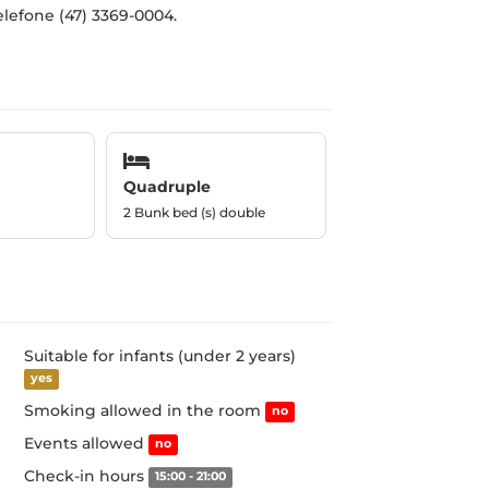
elefone (47) 3369-0004.
Quadruple
2 Bunk bed (s) double
Suitable for infants (under 2 years)
yes
Smoking allowed in the room
no
Events allowed
no
Check-in hours
15:00 - 21:00