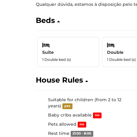
Qualquer dúvida, estamos à disposição pelo t
Beds
Suite
Double
1 Double bed (s)
1 Double bed (s)
House Rules
Suitable for children (from 2 to 12
years)
yes
Baby cribs available
no
Pets allowed
no
Rest time
21:00 - 8:00