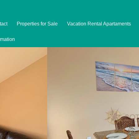
tact
Properties for Sale
Vacation Rental Apartaments
Imóveis
rmation
Formulário de Reserva
Promoções
Política de Privacidade
Termo e Condições para Reservar