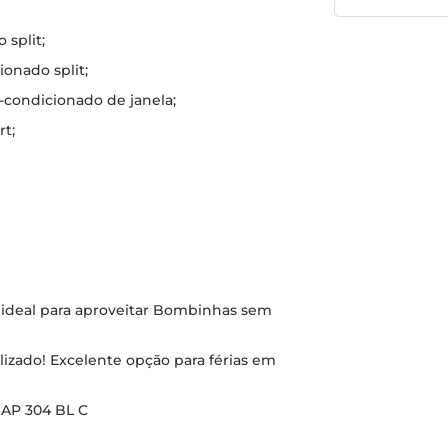
 split;
ionado split;
r-condicionado de janela;
rt;
s, ideal para aproveitar Bombinhas sem
zado! Excelente opção para férias em
2 AP 304 BL C