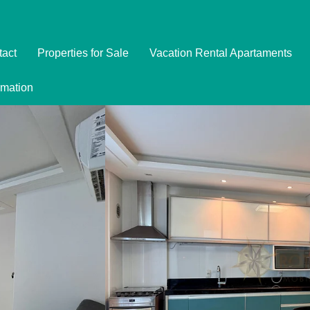
tact
Properties for Sale
Vacation Rental Apartaments
Imóveis
rmation
Formulário de Reserva
Promoções
Política de Privacidade
Termo e Condições para Reservar