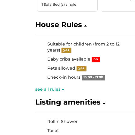
1 Sofa Bed (s) single
House Rules
Suitable for children (from 2 to 12
years)
yes
Baby cribs available
no
Pets allowed
yes
Check-in hours
15:00 - 21:00
see all rules
Listing amenities
Rollin Shower
Toilet