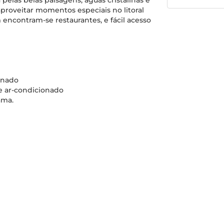
pelas belas paisagens, águas cristalinas e
aproveitar momentos especiais no litoral
ncontram-se restaurantes, e fácil acesso
ionado
 e ar-condicionado
ama.