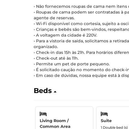
• Não fornecemos roupas de cama nem itens de
• Roupas de cama podem ser contratadas à pa
agente de reservas.
• Wi-Fi disponível como cortesia, sujeito a osci
• Crianças e bebês são bem-vindos, respeita
• A voltagem da cidade é 220V.
• Para a vistoria de saída, solicitamos a retira
organizado.
• Check-in das 15h às 21h. Para horários difer
• Check-out até às 11h.
• Permite um pet de porte pequeno.
• É solicitado caução no momento do check-in
• Em caso de dúvidas, nossa equipe está à dis
Beds
Living Room /
Suite
Common Area
1 Double bed (s)