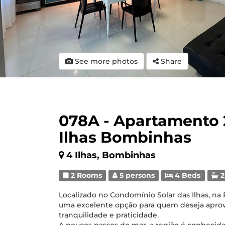
See more photos
Share
078A - Apartamento 
Ilhas Bombinhas
4 Ilhas, Bombinhas
2 Rooms
5 persons
4 Beds
2
Localizado no Condomínio Solar das Ilhas, na 
uma excelente opção para quem deseja apro
tranquilidade e praticidade.