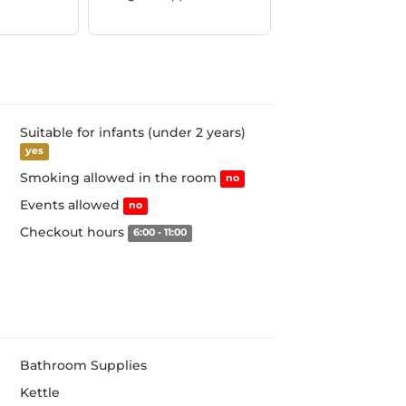
Suitable for infants (under 2 years)
yes
Smoking allowed in the room
no
Events allowed
no
Checkout hours
6:00 - 11:00
Bathroom Supplies
Kettle