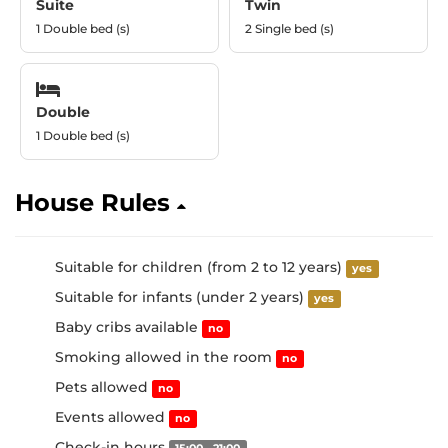
Suite
Twin
1 Double bed (s)
2 Single bed (s)
Double
1 Double bed (s)
House Rules
Suitable for children (from 2 to 12 years)
yes
Suitable for infants (under 2 years)
yes
Baby cribs available
no
Smoking allowed in the room
no
Pets allowed
no
Events allowed
no
Check-in hours