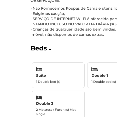
OBSERVAÇÕES:
• Não Fornecemos Roupas de Cama e utensílios 
• Exigimos caução;
• SERVIÇO DE INTERNET WI-FI é oferecido para
ESTANDO INCLUSO NO VALOR DA DIÁRIA (sujeito
• Crianças de qualquer idade são bem vinda
imóvel, não dispomos de camas extras.
Beds
Suite
Double 1
1 Double bed (s)
1 Double bed (s)
Double 2
2 Mattress / Futon (s) Mat
single