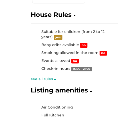
House Rules
Suitable for children (from 2 to 12
years)
yes
Baby cribs available
no
Smoking allowed in the room
no
Events allowed
no
Check-in hours
15:00 - 21:00
see all rules
Listing amenities
Air Conditioning
Full Kitchen