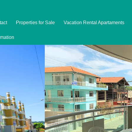
tact
Properties for Sale
Vacation Rental Apartaments
Imóveis
rmation
Formulário de Reserva
Promoções
Política de Privacidade
Termo e Condições para Reservar