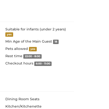
Suitable for infants (under 2 years)
yes
Min Age of the Main Guest
18
Pets allowed
yes
Rest time
22:00 - 8:00
Checkout hours
6:00 - 11:00
Dining Room Seats
Kitchen/Kitchenette