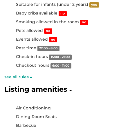
Suitable for infants (under 2 years)
yes
Baby cribs available
no
Smoking allowed in the room
no
Pets allowed
no
Events allowed
no
Rest time
22:00 - 8:00
Check-in hours
15:00 - 21:00
Checkout hours
6:00 - 11:00
see all rules
Listing amenities
Air Conditioning
Dining Room Seats
Barbecue