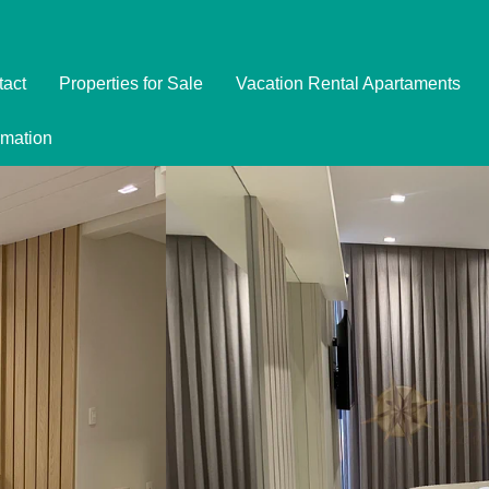
tact
Properties for Sale
Vacation Rental Apartaments
Imóveis
rmation
Formulário de Reserva
Promoções
Política de Privacidade
Termo e Condições para Reservar