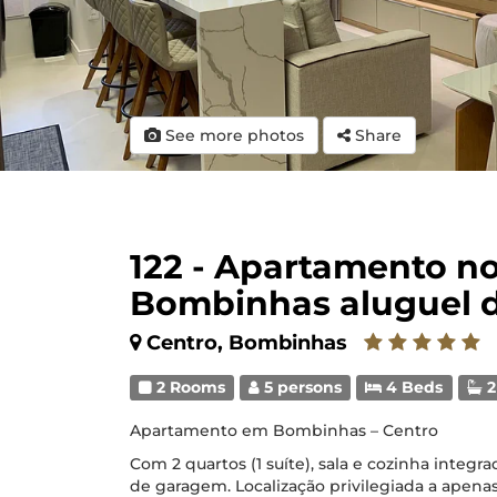
See more photos
Share
122 - Apartamento n
Bombinhas aluguel 
Centro, Bombinhas
2 Rooms
5 persons
4 Beds
2
Apartamento em Bombinhas – Centro
Com 2 quartos (1 suíte), sala e cozinha integr
de garagem. Localização privilegiada a apena