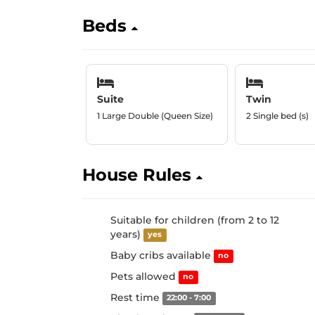
Beds
Suite
Twin
1 Large Double (Queen Size)
2 Single bed (s)
House Rules
Suitable for children (from 2 to 12
years)
yes
Baby cribs available
no
Pets allowed
no
Rest time
22:00 - 7:00