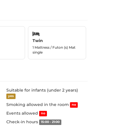
Twin
1 Mattress / Futon (s) Mat
single
Suitable for infants (under 2 years)
yes
Smoking allowed in the room
no
Events allowed
no
Check-in hours
15:00 - 21:00