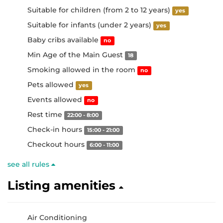
Suitable for children (from 2 to 12 years)
yes
Suitable for infants (under 2 years)
yes
Baby cribs available
no
Min Age of the Main Guest
18
Smoking allowed in the room
no
Pets allowed
yes
Events allowed
no
Rest time
22:00 - 8:00
Check-in hours
15:00 - 21:00
Checkout hours
6:00 - 11:00
see all rules
Listing amenities
Air Conditioning