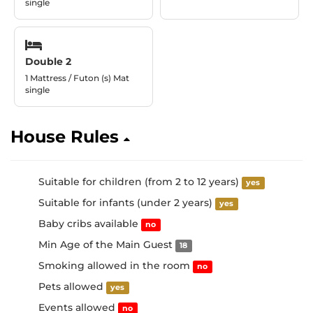
single
Double 2
1 Mattress / Futon (s) Mat
single
House Rules
Suitable for children (from 2 to 12 years)
yes
Suitable for infants (under 2 years)
yes
Baby cribs available
no
Min Age of the Main Guest
18
Smoking allowed in the room
no
Pets allowed
yes
Events allowed
no