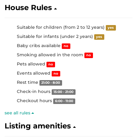
House Rules
Suitable for children (from 2 to 12 years)
yes
Suitable for infants (under 2 years)
yes
Baby cribs available
no
Smoking allowed in the room
no
Pets allowed
no
Events allowed
no
Rest time
21:00 - 8:00
Check-in hours
15:00 - 21:00
Checkout hours
6:00 - 11:00
see all rules
Listing amenities