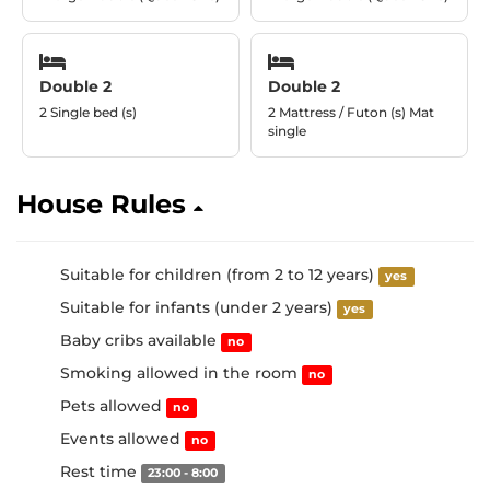
Double 2
Double 2
2 Single bed (s)
2 Mattress / Futon (s) Mat
single
House Rules
Suitable for children (from 2 to 12 years)
yes
Suitable for infants (under 2 years)
yes
Baby cribs available
no
Smoking allowed in the room
no
Pets allowed
no
Events allowed
no
Rest time
23:00 - 8:00