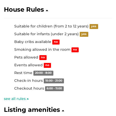
House Rules
Suitable for children (from 2 to 12 years)
yes
Suitable for infants (under 2 years)
yes
Baby cribs available
no
Smoking allowed in the room
no
Pets allowed
no
Events allowed
no
Rest time
20:00 - 8:00
Check-in hours
15:00 - 21:00
Checkout hours
6:00 - 11:00
see all rules
Listing amenities