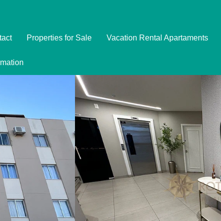
tact
Properties for Sale
Vacation Rental Apartaments
Imóveis
rmation
Formulário de Reserva
Promoções
Política de Privacidade
Termo e Condições para Reservar