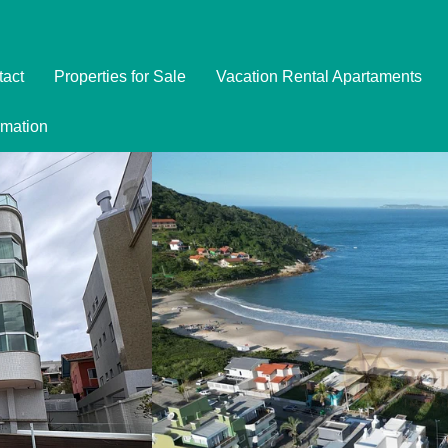
tact
Properties for Sale
Vacation Rental Apartaments
Imóveis
rmation
Formulário de Reserva
Promoções
Política de Privacidade
Termo e Condições para Reservar