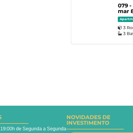
079 -
mar 8
Apartm
3 R
3 B
S
NOVIDADES DE
INVESTIMENTO
 19:00h de Segunda a Segunda