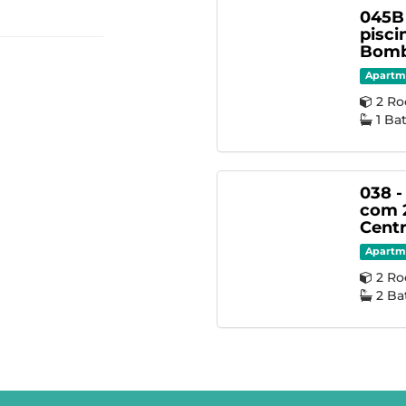
045B
pisci
Bomb
Apartm
2 R
1 B
038 -
com 2
Cent
Apartm
2 R
2 B