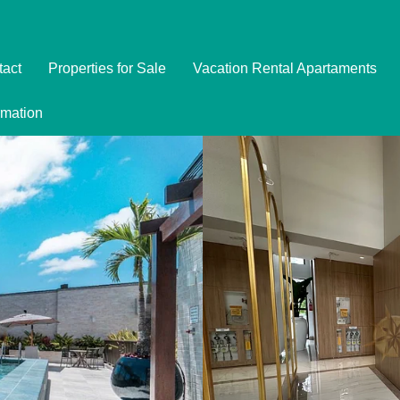
tact
Properties for Sale
Vacation Rental Apartaments
Imóveis
rmation
Formulário de Reserva
Promoções
Política de Privacidade
Termo e Condições para Reservar