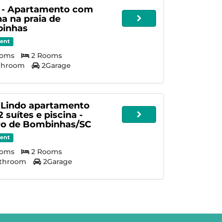
 - Apartamento com
na na praia de
inhas
ent
ooms
2 Rooms
athroom
2Garage
 Lindo apartamento
 suítes e piscina -
ro de Bombinhas/SC
ent
ooms
2 Rooms
athroom
2Garage