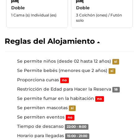
Doble
Doble
1 Cama (s) Individual (es)
3 Colchón (ones) / Futón
solo
Reglas del Alojamiento
Se permite niños (desde 02 hasta 12 años)
sí
Se Permite bebés (menores que 2 años)
sí
Proporciona cunas
no
Restricción de Edad para Hacer la Reserva
18
Se permite fumar en la habitación
no
Se permiten mascotas
sí
Se permiten eventos
no
Tiempo de descanso
22:00 - 8:00
Horario para llegadas
15:00 - 21:00