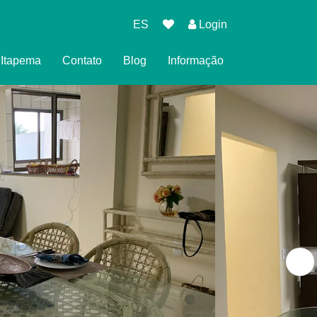
ES
Login
l Itapema
Contato
Blog
Informação
eserva
cidade
es para Reservar