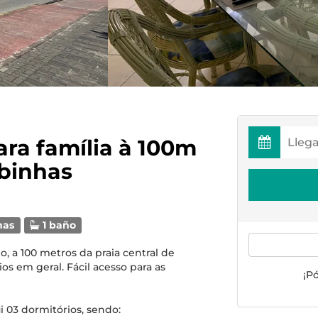
ra família à 100m
binhas
mas
1 baño
o, a 100 metros da praia central de
s em geral. Fácil acesso para as
¡P
 03 dormitórios, sendo: