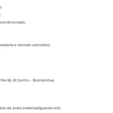
o;
;
 condicionado;
adeira e demais utensílios;
;
AP 104 BL B Centro - Bombinhas
s de praia (cadeiras/guarda-sol);