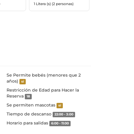
e
1 Litera (s) (2 personas)
Se Permite bebés (menores que 2
años)
sí
Restricción de Edad para Hacer la
Reserva
18
Se permiten mascotas
sí
Tiempo de descanso
22:00 - 3:00
Horario para salidas
6:00 - 11:00