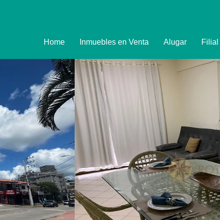
Home
Inmuebles en Venta
Alugar
Filia
Imóveis
Formulário de R
Promoções
Política de Priva
Termo e Condiçõ