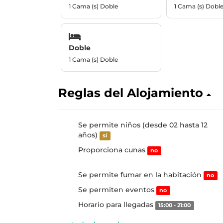
1 Cama (s) Doble
1 Cama (s) Dobl
Doble
1 Cama (s) Doble
Reglas del Alojamiento
Se permite niños (desde 02 hasta 12
años)
sí
Proporciona cunas
no
Se permite fumar en la habitación
no
Se permiten eventos
no
Horario para llegadas
15:00 - 21:00