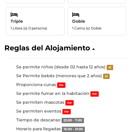
Triple
Doble
1 Litera (s) (1 persona)
1 Cama (s) Doble
Reglas del Alojamiento
Se permite niños (desde 02 hasta 12 años)
sí
Se Permite bebés (menores que 2 años)
sí
Proporciona cunas
no
Se permite fumar en la habitación
no
Se permiten mascotas
no
Se permiten eventos
no
Tiempo de descanso
22:00 - 7:00
Horario para llegadas
15:00 - 21:00