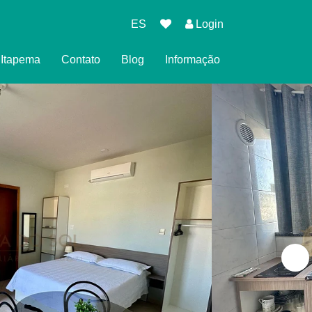
ES
Login
l Itapema
Contato
Blog
Informação
eserva
cidade
es para Reservar