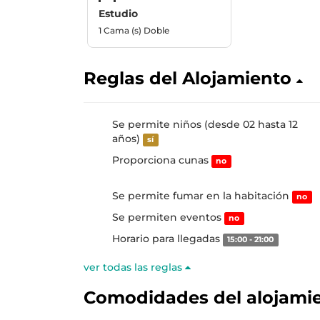
Estudio
1 Cama (s) Doble
Reglas del Alojamiento
Se permite niños (desde 02 hasta 12
años)
sí
Proporciona cunas
no
Se permite fumar en la habitación
no
Se permiten eventos
no
Horario para llegadas
15:00 - 21:00
ver todas las reglas
Comodidades del alojami