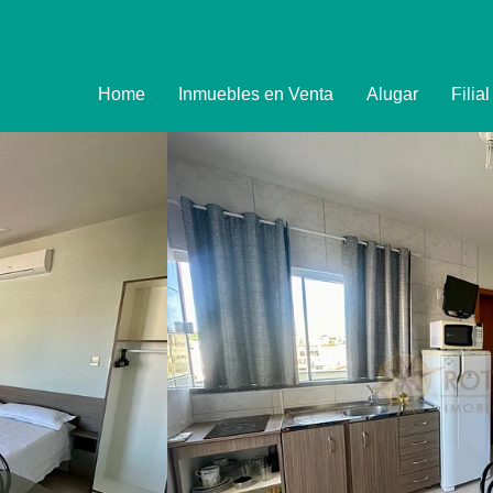
Home
Inmuebles en Venta
Alugar
Filia
Imóveis
Formulário de R
Promoções
Política de Priva
Termo e Condiçõ