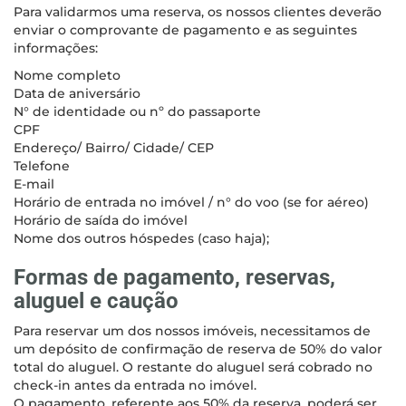
Para validarmos uma reserva, os nossos clientes deverão
enviar o comprovante de pagamento e as seguintes
informações:
Nome completo
Data de aniversário
N° de identidade ou nº do passaporte
CPF
Endereço/ Bairro/ Cidade/ CEP
Telefone
E-mail
Horário de entrada no imóvel / n° do voo (se for aéreo)
Horário de saída do imóvel
Nome dos outros hóspedes (caso haja);
Formas de pagamento, reservas,
aluguel e caução
Para reservar um dos nossos imóveis, necessitamos de
um depósito de confirmação de reserva de 50% do valor
total do aluguel. O restante do aluguel será cobrado no
check-in antes da entrada no imóvel.
O pagamento, referente aos 50% da reserva, poderá ser