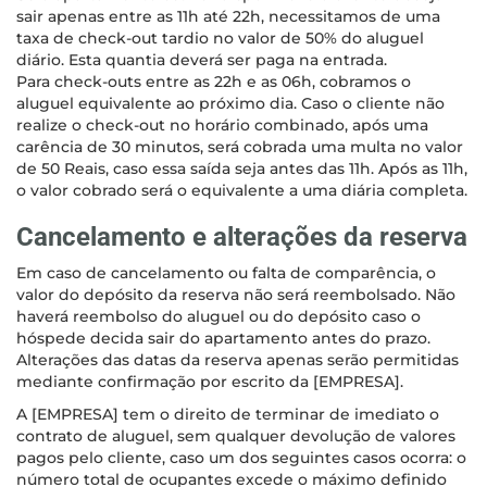
sair apenas entre as 11h até 22h, necessitamos de uma
taxa de check-out tardio no valor de 50% do aluguel
diário. Esta quantia deverá ser paga na entrada.
Para check-outs entre as 22h e as 06h, cobramos o
aluguel equivalente ao próximo dia. Caso o cliente não
realize o check-out no horário combinado, após uma
carência de 30 minutos, será cobrada uma multa no valor
de 50 Reais, caso essa saída seja antes das 11h. Após as 11h,
o valor cobrado será o equivalente a uma diária completa.
Cancelamento e alterações da reserva
Em caso de cancelamento ou falta de comparência, o
valor do depósito da reserva não será reembolsado. Não
haverá reembolso do aluguel ou do depósito caso o
hóspede decida sair do apartamento antes do prazo.
Alterações das datas da reserva apenas serão permitidas
mediante confirmação por escrito da [EMPRESA].
A [EMPRESA] tem o direito de terminar de imediato o
contrato de aluguel, sem qualquer devolução de valores
pagos pelo cliente, caso um dos seguintes casos ocorra: o
número total de ocupantes excede o máximo definido