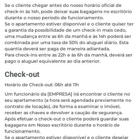
Se o cliente chegar antes do nosso horário oficial de
check-in às 14h, pode deixar suas bagagens no escritório
durante o nosso período de funcionamento.
Se o apartamento estiver disponível e o cliente quiser ter
a garantia da possibilidade de um check-in mais cedo,
uma mudança entre as 6h da manhã e às 14h poderá ser
combinada por uma taxa de 50% do aluguel diário. Esta
quantia deverá ser paga de maneira adiantada.
Para check-ins entre as 22h e às 6h da manhã, deverá ser
pago o aluguel equivalente ao dia anterior.
Check-out
Horário de Check-out: 06h até 11h
Um funcionário da [EMPRESA] irá encontrar o cliente no
seu apartamento (a hora será agendada previamente no
contrato de locação), de forma a examinar o imóvel,
receber as chaves e devolver a caução de segurança.
Após efetuar o check-out o cliente poderá guardar suas
bagagens em Nosso escritório durante o horário de
funcionamento.
Se o apartamento estiver disponível e o cliente desejar