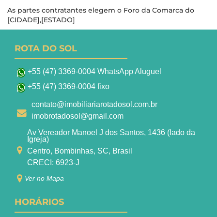
As partes contratantes elegem o Foro da Comarca do
[CIDADE],[ESTADO]
ROTA DO SOL
+55 (47) 3369-0004 WhatsApp Aluguel
+55 (47) 3369-0004 fixo
contato@imobiliariarotadosol.com.br
imobrotadosol@gmail.com
Av Vereador Manoel J dos Santos, 1436 (lado da
Igreja)
Centro, Bombinhas, SC, Brasil
CRECI: 6923-J
Ver no Mapa
HORÁRIOS