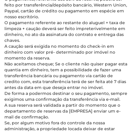
feito por transferência/depósito bancário, Western Union,
Paypal, cartão de crédito ou pagamento em espécie em
nosso escritório.
O pagamento referente ao restante do aluguel + taxa de
limpeza + caução deverá ser feito impreterivelmente em
dinheiro, no ato da assinatura do contrato e entrega das
chaves.
A caução será exigida no momento do check-in em
dinheiro com valor pré- determinado por imóvel no
momento da reserva.
Não aceitamos cheque; Se o cliente não quiser pagar esta
quantia em dinheiro, tem a possibilidade de fazer uma
transferência bancária ou pagamento via cartão de
credito com, esta transferência terá de ser feita até 7 dias
antes da data em que deseja entrar no imóvel.
De forma a podermos destinar o seu pagamento, sempre
exigimos uma confirmação da transferência via e-mail.
A sua reserva será validada a partir do momento que o
departamento de reservas da [EMPRESA] enviar um e-
mail de confirmação.
Se, por algum motivo fora do controle da nossa
administração, a propriedade locada deixar de estar