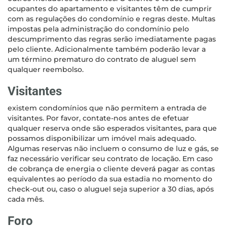
ocupantes do apartamento e visitantes têm de cumprir
com as regulações do condomínio e regras deste. Multas
impostas pela administração do condomínio pelo
descumprimento das regras serão imediatamente pagas
pelo cliente. Adicionalmente também poderão levar a
um término prematuro do contrato de aluguel sem
qualquer reembolso.
Visitantes
existem condomínios que não permitem a entrada de
visitantes. Por favor, contate-nos antes de efetuar
qualquer reserva onde são esperados visitantes, para que
possamos disponibilizar um imóvel mais adequado.
Algumas reservas não incluem o consumo de luz e gás, se
faz necessário verificar seu contrato de locação. Em caso
de cobrança de energia o cliente deverá pagar as contas
equivalentes ao período da sua estadia no momento do
check-out ou, caso o aluguel seja superior a 30 dias, após
cada mês.
Foro