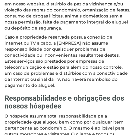
em nosso website, distúrbio da paz da vizinhança e/ou
violação das regras do condomínio, organização de festas,
consumo de drogas ilícitas, animais domésticos sem a
nossa permissão, falta de pagamento integral do aluguel
ou depósito de segurança.
Caso a propriedade reservada possua conexão de
internet ou TV a cabo, a [EMPRESA] não assume
responsabilidade por quaisquer problemas de
conectividade ou inconvenientes resultantes destes.
Estes serviços são prestados por empresas de
telecomunicação e estão para além do nosso controle.
Em caso de problemas e distúrbios com a conectividade
da Internet ou sinal da TV, não haverá reembolso do
pagamento do aluguel.
Responsabilidades e obrigações dos
nossos hóspedes
O hóspede assume total responsabilidade pela
propriedade que alugou bem como por qualquer item
pertencente ao condomínio. O mesmo é aplicável para
outros moradores e visitantes. O cliente e todos os