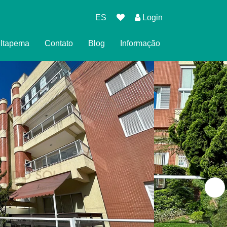
ES
Login
l Itapema
Contato
Blog
Informação
eserva
cidade
es para Reservar