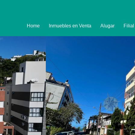
Home
Inmuebles en Venta
Alugar
Filia
Imóveis
Formulário de R
Promoções
Política de Priva
Termo e Condiçõ