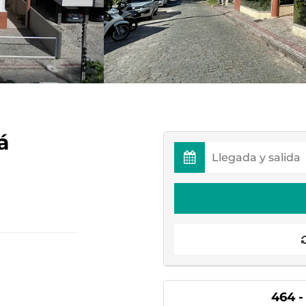
á
464 