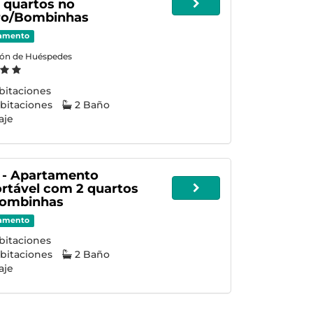
 quartos no
ro/Bombinhas
amento
ión de Huéspedes
bitaciones
bitaciones
2 Baño
aje
 - Apartamento
rtável com 2 quartos
ombinhas
amento
bitaciones
bitaciones
2 Baño
aje