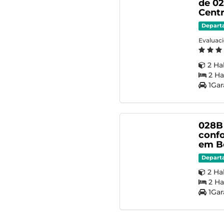
de 02
Cent
Depart
Evaluac
2 Ha
2 Ha
1Gar
028B
confo
em B
Depart
2 Ha
2 Ha
1Gar