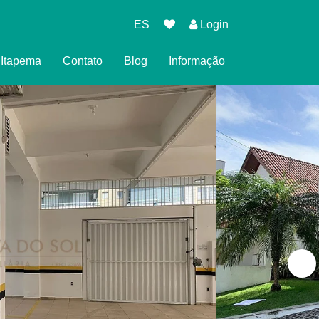
ES
Login
l Itapema
Contato
Blog
Informação
eserva
cidade
es para Reservar