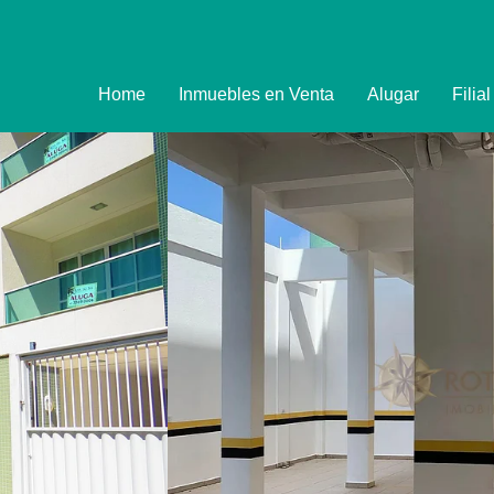
Home
Inmuebles en Venta
Alugar
Filia
Imóveis
Formulário de R
Promoções
Política de Priva
Termo e Condiçõ