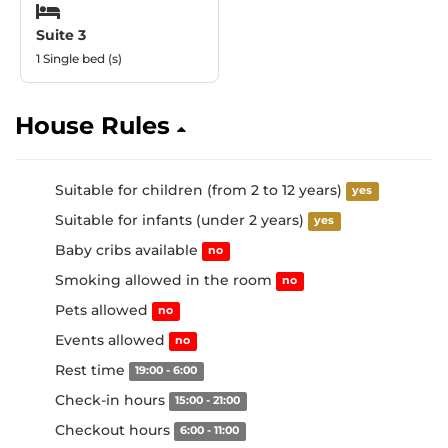
Suite 3
1 Single bed (s)
House Rules
Suitable for children (from 2 to 12 years)
yes
Suitable for infants (under 2 years)
yes
Baby cribs available
no
Smoking allowed in the room
no
Pets allowed
no
Events allowed
no
Rest time
19:00 - 6:00
Check-in hours
15:00 - 21:00
Checkout hours
6:00 - 11:00