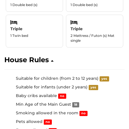
1 Double bed (s)
1 Double bed (s)
Triple
Triple
1 Twin bed
2 Mattress / Futon (s) Mat
single
House Rules
Suitable for children (from 2 to 12 years)
yes
Suitable for infants (under 2 years)
yes
Baby cribs available
no
Min Age of the Main Guest
18
Smoking allowed in the room
no
Pets allowed
no