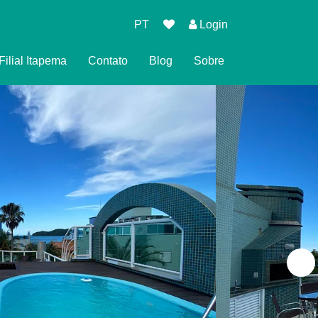
PT
Login
Filial Itapema
Contato
Blog
Sobre
 de Reserva
 Privacidade
ndições para Reservar