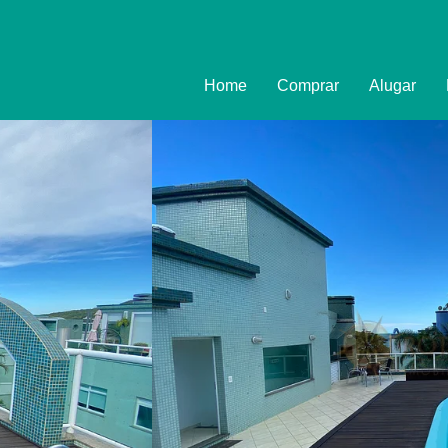
Home
Comprar
Alugar
Imóveis
Formulário
Promoções
Política de
Termo e Co