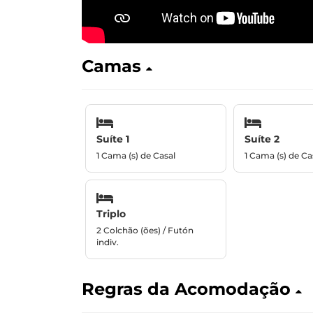
Camas
Suíte 1
Suíte 2
1 Cama (s) de Casal
1 Cama (s) de Ca
Triplo
2 Colchão (ões) / Futón
indiv.
Regras da Acomodação