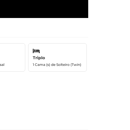
Triplo
sal
1 Cama (s) de Solteiro (Twin)