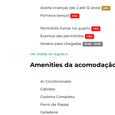
Aceita crianças (de 2 até 12 anos)
sim
Fornece berços
não
Permitido fumar no quarto
não
Eventos são permitidos
não
Horário para chegadas
15:00 - 21:00
ver todas as regras
Amenities da acomodaçã
Ar Condicionado
Cabides
Cozinha Completa
Ferro de Passar
Geladeira