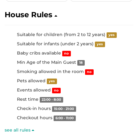
House Rules
Suitable for children (from 2 to 12 years)
yes
Suitable for infants (under 2 years)
yes
Baby cribs available
no
Min Age of the Main Guest
18
Smoking allowed in the room
no
Pets allowed
yes
Events allowed
no
Rest time
22:00 - 8:00
Check-in hours
15:00 - 21:00
Checkout hours
6:00 - 11:00
see all rules