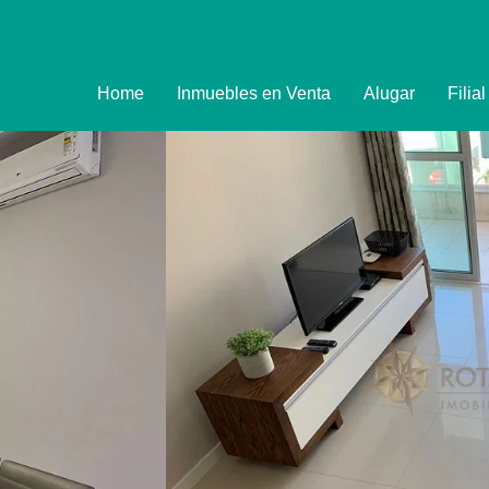
Home
Inmuebles en Venta
Alugar
Filia
Imóveis
Formulário de R
Promoções
Política de Priva
Termo e Condiçõ