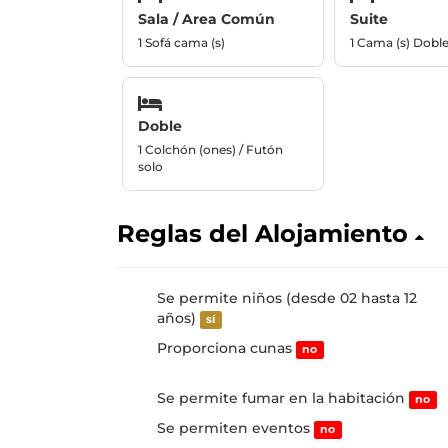
Sala / Area Común
Suite
1 Sofá cama (s)
1 Cama (s) Dobl
Doble
1 Colchón (ones) / Futón
solo
Reglas del Alojamiento
Se permite niños (desde 02 hasta 12
años)
sí
Proporciona cunas
no
Se permite fumar en la habitación
no
Se permiten eventos
no