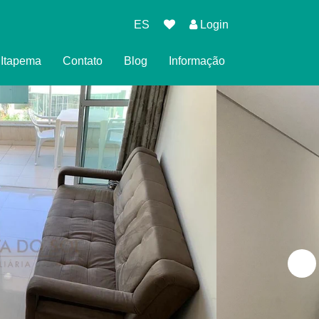
ES
Login
l Itapema
Contato
Blog
Informação
eserva
cidade
es para Reservar