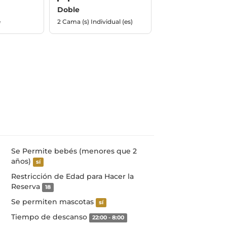
Doble
e
2 Cama (s) Individual (es)
Se Permite bebés (menores que 2
años)
sí
Restricción de Edad para Hacer la
Reserva
18
Se permiten mascotas
sí
Tiempo de descanso
22:00 - 8:00