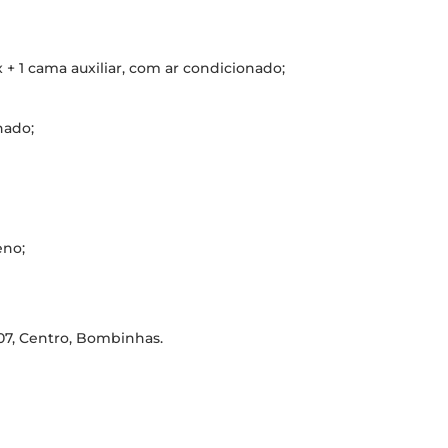
+ 1 cama auxiliar, com ar condicionado;
nado;
eno;
307, Centro, Bombinhas.