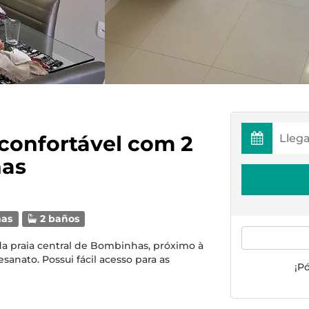
confortável com 2
has
as
2 baños
da praia central de Bombinhas, próximo à
esanato. Possui fácil acesso para as
¡P