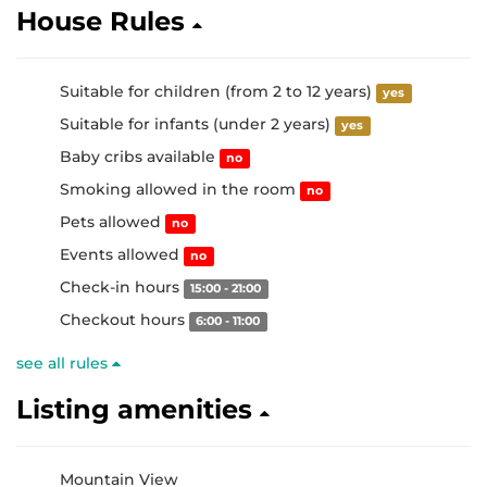
House Rules
Suitable for children (from 2 to 12 years)
yes
Suitable for infants (under 2 years)
yes
Baby cribs available
no
Smoking allowed in the room
no
Pets allowed
no
Events allowed
no
Check-in hours
15:00 - 21:00
Checkout hours
6:00 - 11:00
see all rules
Listing amenities
Mountain View