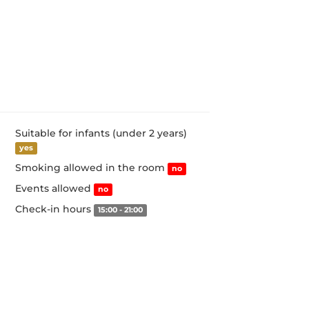
Suitable for infants (under 2 years)
yes
Smoking allowed in the room
no
Events allowed
no
Check-in hours
15:00 - 21:00