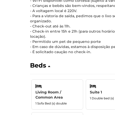
- Wi-Fi disponível como cortesia (sujeito a vari
- Crianças e bebês são bem-vindos, respeita
- A voltagem local é 220V.
- Para a vistoria de saída, pedimos que o lixo 
organizado.
- Check-out até às 11h.
- Check-in entre 15h e 21h (para outros horár
locação).
- Permitido um pet de pequeno porte
- Em caso de dúvidas, estamos à disposição pe
- É solicitado caução no check-in.
Beds
Living Room /
Suite 1
Common Area
1 Double bed (s)
1 Sofa Bed (s) double