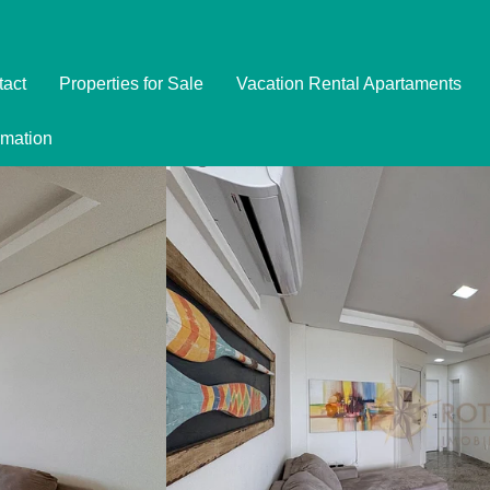
tact
Properties for Sale
Vacation Rental Apartaments
Imóveis
rmation
Formulário de Reserva
Promoções
Política de Privacidade
Termo e Condições para Reservar