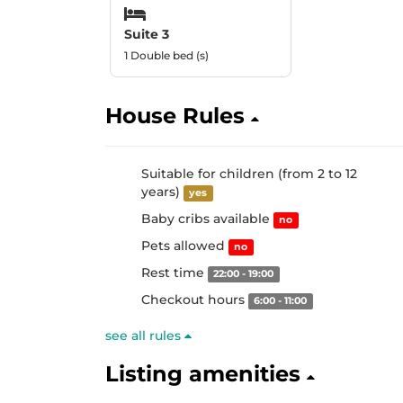
Suite 3
1 Double bed (s)
House Rules
Suitable for children (from 2 to 12
years)
yes
Baby cribs available
no
Pets allowed
no
Rest time
22:00 - 19:00
Checkout hours
6:00 - 11:00
see all rules
Listing amenities