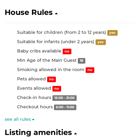
House Rules
Suitable for children (from 2 to 12 years)
yes
Suitable for infants (under 2 years)
yes
Baby cribs available
no
Min Age of the Main Guest
18
Smoking allowed in the room
no
Pets allowed
no
Events allowed
no
Check-in hours
15:00 - 21:00
Checkout hours
6:00 - 11:00
see all rules
Listing amenities