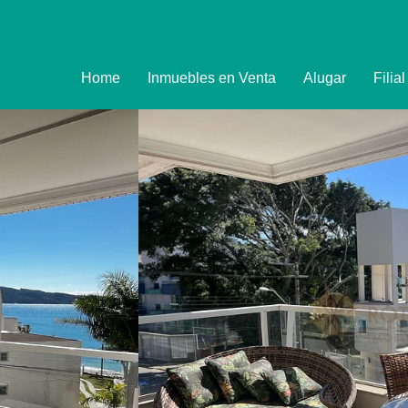
Home
Inmuebles en Venta
Alugar
Filia
Imóveis
Formulário de R
Promoções
Política de Priva
Termo e Condiçõ