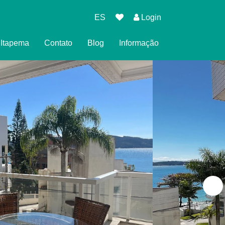
ES
Login
l Itapema
Contato
Blog
Informação
eserva
cidade
es para Reservar