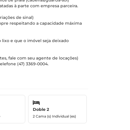
s de praia (cadeiras/guarda-sol)
atadas à parte com empresa parceira.
riações de sinal)
mpre respeitando a capacidade máxima
o lixo e que o imóvel seja deixado
ntes, fale com seu agente de locações)
elefone (47) 3369-0004.
Doble 2
e
2 Cama (s) Individual (es)