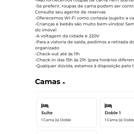
-Não fornecemos roupas de cama nem utensílio
-Se preferir, roupas de cama podem ser contr
Consulte seu agente de reservas
-Oferecemos Wi-Fi como cortesia (sujeito a va
-Crianças e bebês são muito bem-vindos! Se
do imóvel
-A voltagem da cidade é 220V
-Para a vistoria de saída, pedimos a retirada d
organizado
-Check-out até às 11h
-Check-in das 15h às 21h (para horários difere
-Qualquer dúvida, estamos à disposição pelo t
Camas
Suite
Doble 1
1 Cama (s) Doble
1 Cama (s) Dobl