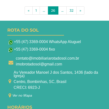
(current)
«
1
...
26
...
32
»
ROTA DO SOL
+55 (47) 3369-0004 WhatsApp Aluguel
+55 (47) 3369-0004 fixo
contato@imobiliariarotadosol.com.br
imobrotadosol@gmail.com
Av Vereador Manoel J dos Santos, 1436 (lado da
Igreja)
Centro, Bombinhas, SC, Brasil
CRECI: 6923-J
Ver no Mapa
HORÁRIOS