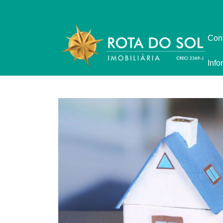
Con
Info