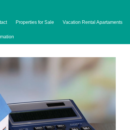
tact
Properties for Sale
Vacation Rental Apartaments
Imóveis
rmation
Formulário de Reserva
Promoções
Política de Privacidade
Termo e Condições para Reservar