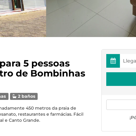
para 5 pessoas
ntro de Bombinhas
mas
2 baños
ximadamente 450 metros da praia de
anato, restaurantes e farmácias. Fácil
¡P
scal e Canto Grande.