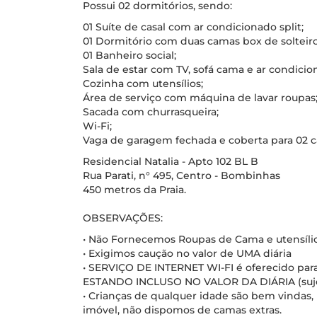
Possui 02 dormitórios, sendo:
01 Suíte de casal com ar condicionado split;
01 Dormitório com duas camas box de solteiro 
01 Banheiro social;
Sala de estar com TV, sofá cama e ar condicio
Cozinha com utensílios;
Área de serviço com máquina de lavar roupas
Sacada com churrasqueira;
Wi-Fi;
Vaga de garagem fechada e coberta para 02 c
Residencial Natalia - Apto 102 BL B
Rua Parati, n° 495, Centro - Bombinhas
450 metros da Praia.
OBSERVAÇÕES:
• Não Fornecemos Roupas de Cama e utensílios 
• Exigimos caução no valor de UMA diária
• SERVIÇO DE INTERNET WI-FI é oferecido para
ESTANDO INCLUSO NO VALOR DA DIÁRIA (sujeito
• Crianças de qualquer idade são bem vinda
imóvel, não dispomos de camas extras.