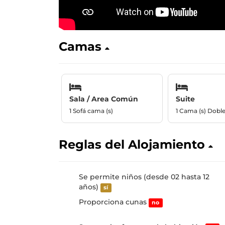
Camas
Sala / Area Común
Suite
1 Sofá cama (s)
1 Cama (s) Dobl
Reglas del Alojamiento
Se permite niños (desde 02 hasta 12
años)
sí
Proporciona cunas
no