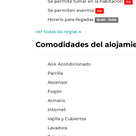
Se permite fumar en la habitación
no
Se permiten eventos
no
Horario para llegadas
15:00 - 21:00
ver todas las reglas
Comodidades del alojami
Aire Acondicionado
Parrilla
Ascensor
Fogón
Armario
Internet
Vajilla y Cubiertos
Lavadora