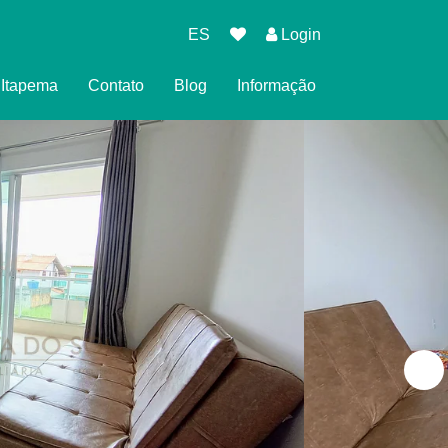
ES
Login
l Itapema
Contato
Blog
Informação
eserva
cidade
es para Reservar