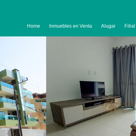
Home
Inmuebles en Venta
Alugar
Filia
Imóveis
Formulário de R
Promoções
Política de Priva
Termo e Condiçõ