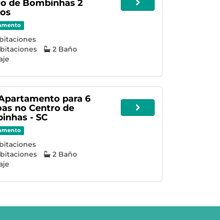
ro de Bombinhas 2
tos
amento
bitaciones
bitaciones
2 Baño
aje
 Apartamento para 6
as no Centro de
inhas - SC
amento
bitaciones
bitaciones
2 Baño
aje