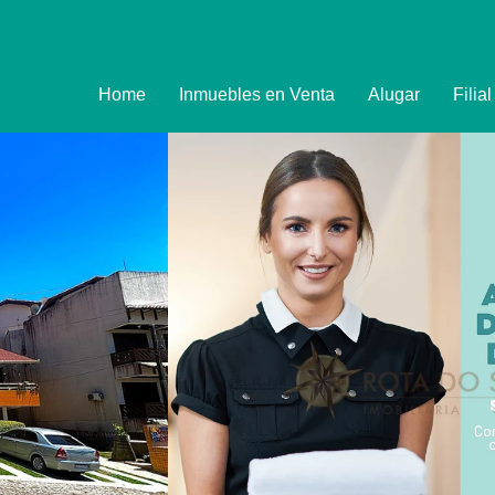
Home
Inmuebles en Venta
Alugar
Filia
Imóveis
Formulário de R
Promoções
Política de Priva
Termo e Condiçõ