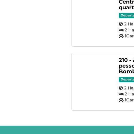
Cent
quar
Depart
2 Ha
2 Ha
1Gar
210 -
pesso
Bomb
Depart
2 Ha
2 Ha
1Gar