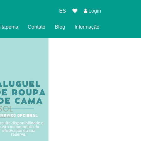
ES
Login
l Itapema
Contato
Blog
Informação
eserva
cidade
es para Reservar