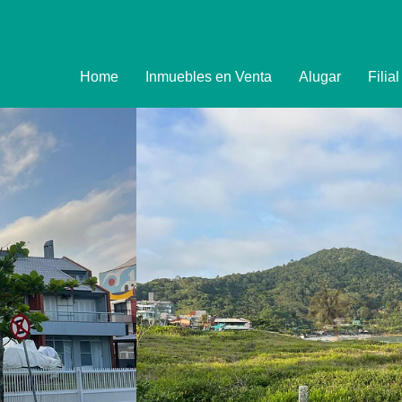
Home
Inmuebles en Venta
Alugar
Filia
Imóveis
Formulário de R
Promoções
Política de Priva
Termo e Condiçõ