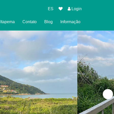
ES
Login
l Itapema
Contato
Blog
Informação
eserva
cidade
es para Reservar