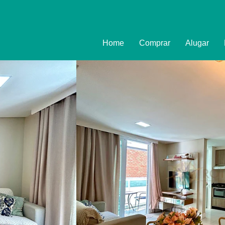
Home
Comprar
Alugar
Imóveis
Formulário
Promoções
Política de
Termo e Co