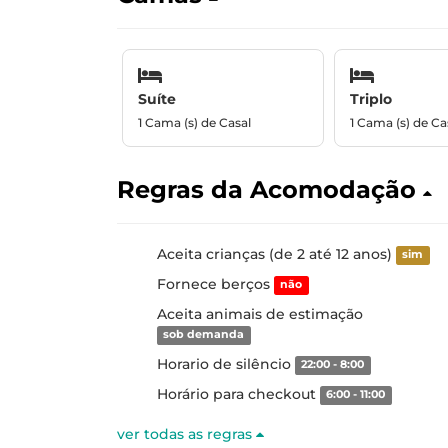
Suíte
Triplo
1 Cama (s) de Casal
1 Cama (s) de Ca
Regras da Acomodação
Aceita crianças (de 2 até 12 anos)
sim
Fornece berços
não
Aceita animais de estimação
sob demanda
Horario de silêncio
22:00 - 8:00
Horário para checkout
6:00 - 11:00
ver todas as regras