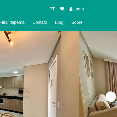
PT
Login
Filial Itapema
Contato
Blog
Sobre
 de Reserva
 Privacidade
ndições para Reservar