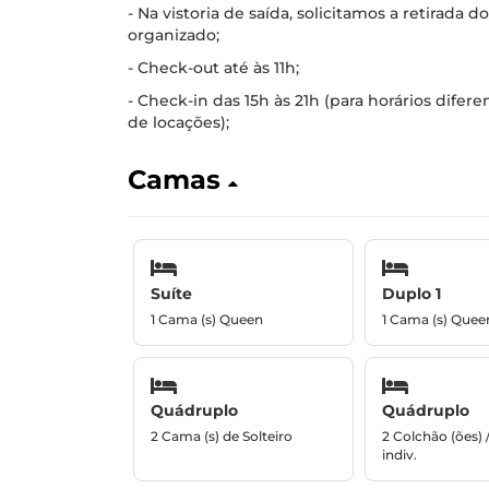
- Na vistoria de saída, solicitamos a retirada 
organizado;
- Check-out até às 11h;
- Check-in das 15h às 21h (para horários dife
de locações);
Camas
Suíte
Duplo 1
1 Cama (s) Queen
1 Cama (s) Quee
Quádruplo
Quádruplo
2 Cama (s) de Solteiro
2 Colchão (ões) 
indiv.