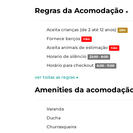
Regras da Acomodação
Aceita crianças (de 2 até 12 anos)
sim
Fornece berços
não
Aceita animais de estimação
não
Horario de silêncio
22:00 - 8:00
Horário para checkout
6:00 - 11:00
ver todas as regras
Amenities da acomodaçã
Varanda
Ducha
Churrasqueira