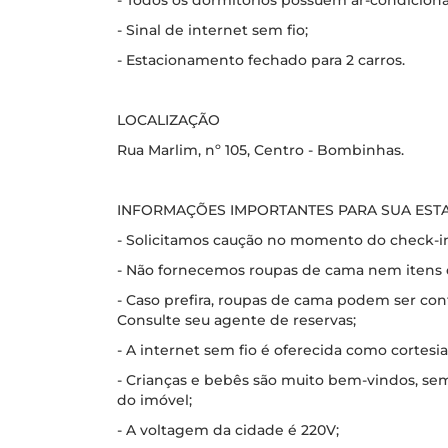
- Todos os dormitórios possuem ar-condicion
- Sinal de internet sem fio;
- Estacionamento fechado para 2 carros.
LOCALIZAÇÃO
Rua Marlim, nº 105, Centro - Bombinhas.
INFORMAÇÕES IMPORTANTES PARA SUA EST
- Solicitamos caução no momento do check-i
- Não fornecemos roupas de cama nem itens de
- Caso prefira, roupas de cama podem ser con
Consulte seu agente de reservas;
- A internet sem fio é oferecida como cortesia 
- Crianças e bebês são muito bem-vindos, s
do imóvel;
- A voltagem da cidade é 220V;