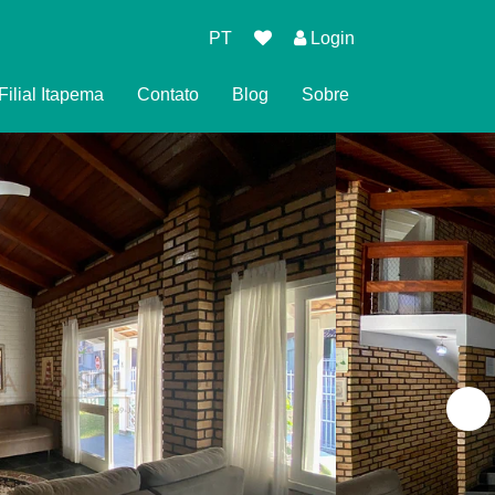
PT
Login
Filial Itapema
Contato
Blog
Sobre
 de Reserva
 Privacidade
ndições para Reservar