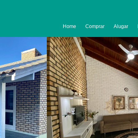
Home
Comprar
Alugar
Imóveis
Formulário
Promoções
Política de
Termo e Co