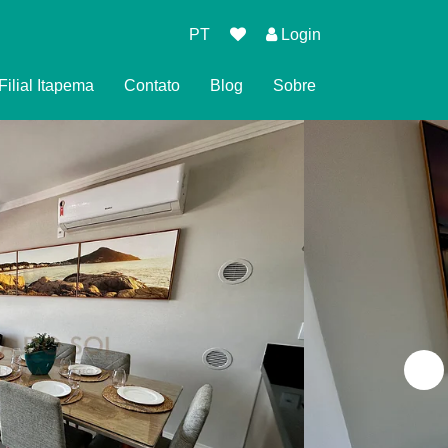
PT
Login
Filial Itapema
Contato
Blog
Sobre
 de Reserva
 Privacidade
ndições para Reservar