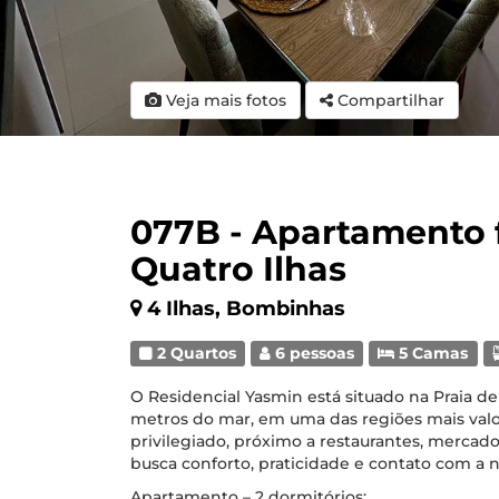
Veja mais fotos
Compartilhar
077B - Apartamento 
Quatro Ilhas
4 Ilhas, Bombinhas
2 Quartos
6 pessoas
5 Camas
O Residencial Yasmin está situado na Praia d
metros do mar, em uma das regiões mais valor
privilegiado, próximo a restaurantes, mercado
busca conforto, praticidade e contato com a n
Apartamento – 2 dormitórios: