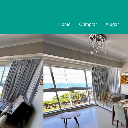
Home
Comprar
Alugar
Imóveis
Formulário
Promoções
Política de
Termo e Co