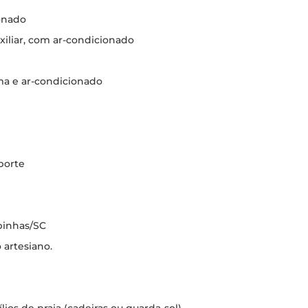
ionado
xiliar, com ar-condicionado
ama e ar-condicionado
porte
mbinhas/SC
 artesiano.