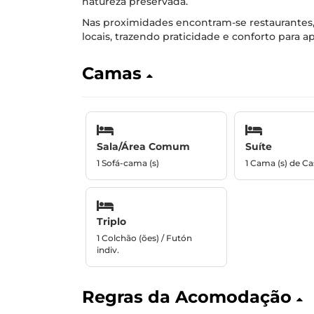
natureza preservada.
Nas proximidades encontram-se restaurantes, 
locais, trazendo praticidade e conforto para 
Camas
Sala/Área Comum
Suíte
1 Sofá-cama (s)
1 Cama (s) de Ca
Triplo
1 Colchão (ões) / Futón
indiv.
Regras da Acomodação