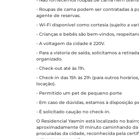
- Não fornecemos roupas de cama nem utensíli
- Roupas de cama podem ser contratadas à pa
agente de reservas.
- Wi-Fi disponível como cortesia (sujeito a vari
- Crianças e bebês são bem-vindos, respeita
- A voltagem da cidade é 220V.
- Para a vistoria de saída, solicitamos a retira
organizado.
- Check-out até às 11h.
- Check-in das 15h às 21h (para outros horári
locação).
- Permitido um pet de pequeno porte
- Em caso de dúvidas, estamos à disposição pe
- É solicitado caução no check-in.
O Residencial Yasmin está localizado no bairr
aproximadamente 01 minuto caminhando da Pr
procuradas da cidade, reconhecida pela certifi