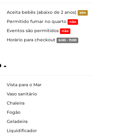
Aceita bebês (abaixo de 2 anos)
sim
Permitido fumar no quarto
não
Eventos são permitidos
não
Horário para checkout
6:00 - 11:00
o
Vista para o Mar
Vaso sanitário
Chaleira
Fogão
Geladeira
Liquidificador