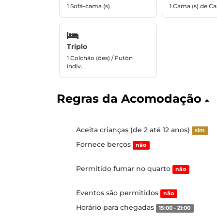
1 Sofá-cama (s)
1 Cama (s) de Ca
Triplo
1 Colchão (ões) / Futón
indiv.
Regras da Acomodação
Aceita crianças (de 2 até 12 anos)
sim
Fornece berços
não
Permitido fumar no quarto
não
Eventos são permitidos
não
Horário para chegadas
15:00 - 21:00