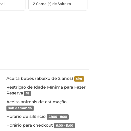
sal
2 Cama (s) de Solteiro
Aceita bebês (abaixo de 2 anos)
sim
Restrição de Idade Mínima para Fazer
Reserva
18
Aceita animais de estimação
sob demanda
Horario de silêncio
22:00 - 8:00
Horário para checkout
6:00 - 11:00