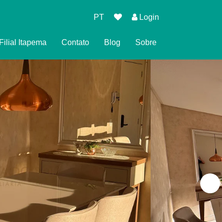
PT
Login
Filial Itapema
Contato
Blog
Sobre
 de Reserva
 Privacidade
ndições para Reservar