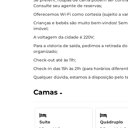
Se preferir, roupas de cama podem ser contr
Consulte seu agente de reservas;
Oferecemos Wi-Fi como cortesia (sujeito a vari
Crianças e bebês são muito bem-vindos! Se
imóvel;
A voltagem da cidade é 220V;
Para a vistoria de saída, pedimos a retirada do
organizado;
Check-out até às 11h;
Check-in das 15h às 21h (para horários diferen
Qualquer dúvida, estamos à disposição pelo t
Camas
Suíte
Quádruplo