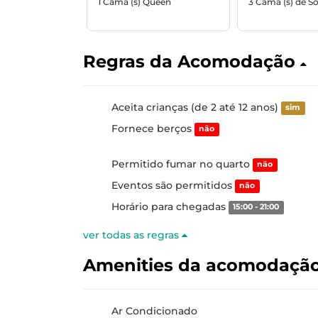
1 Cama (s) Queen
3 Cama (s) de So
Regras da Acomodação
Aceita crianças (de 2 até 12 anos)
sim
Fornece berços
não
Permitido fumar no quarto
não
Eventos são permitidos
não
Horário para chegadas
15:00 - 21:00
ver todas as regras
Amenities da acomodaçã
Ar Condicionado