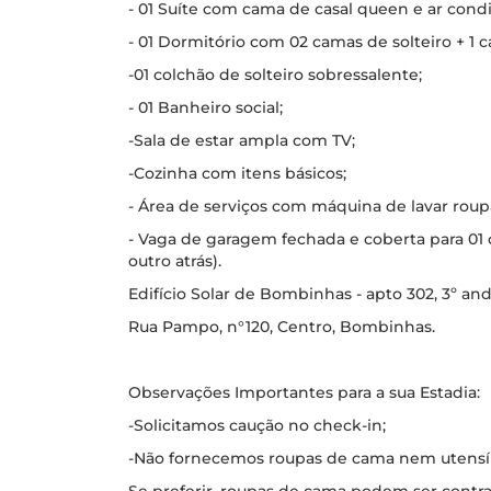
- 01 Suíte com cama de casal queen e ar cond
- 01 Dormitório com 02 camas de solteiro + 1 c
-01 colchão de solteiro sobressalente;
- 01 Banheiro social;
-Sala de estar ampla com TV;
-Cozinha com itens básicos;
- Área de serviços com máquina de lavar roup
- Vaga de garagem fechada e coberta para 01 c
outro atrás).
Edifício Solar de Bombinhas - apto 302, 3º 
Rua Pampo, n°120, Centro, Bombinhas.
Observações Importantes para a sua Estadia:
-Solicitamos caução no check-in;
-Não fornecemos roupas de cama nem utensílio