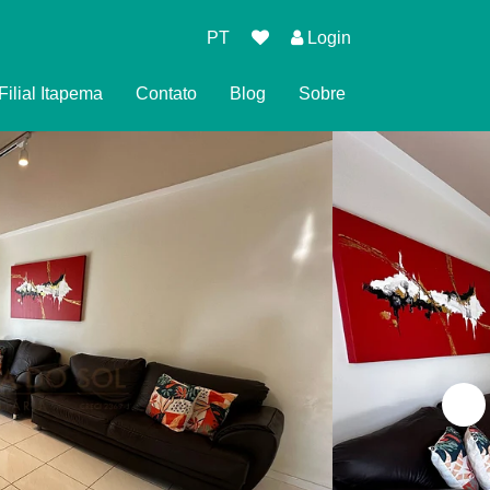
PT
Login
Filial Itapema
Contato
Blog
Sobre
 de Reserva
 Privacidade
ndições para Reservar