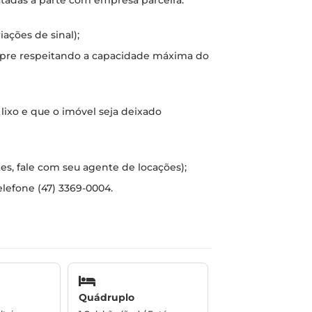
atadas à parte com empresa parceira.
ações de sinal);
mpre respeitando a capacidade máxima do
 lixo e que o imóvel seja deixado
tes, fale com seu agente de locações);
elefone (47) 3369-0004.
Quádruplo