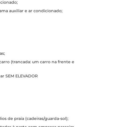
icionado;
ama auxiliar e ar condicionado;
as;
arro (trancada: um carro na frente e
andar SEM ELEVADOR
s de praia (cadeiras/guarda-sol);