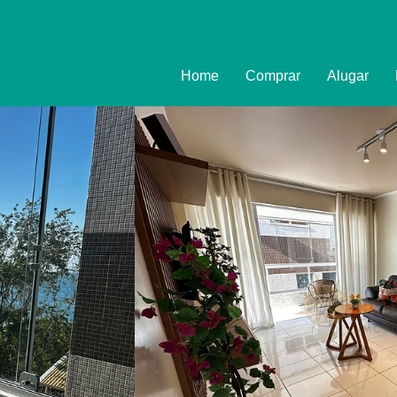
Home
Comprar
Alugar
Imóveis
Formulário
Promoções
Política de
Termo e Co