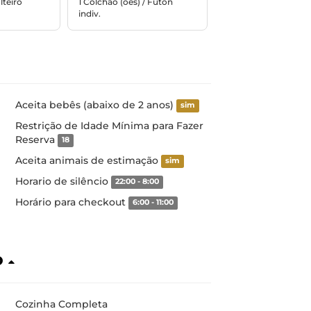
lteiro
1 Colchão (ões) / Futón
indiv.
Aceita bebês (abaixo de 2 anos)
sim
Restrição de Idade Mínima para Fazer
Reserva
18
Aceita animais de estimação
sim
Horario de silêncio
22:00 - 8:00
Horário para checkout
6:00 - 11:00
o
Cozinha Completa