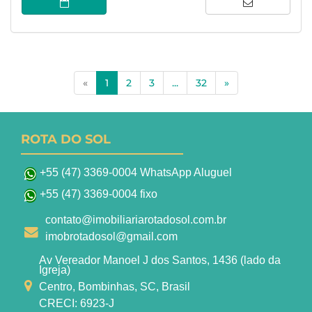
(current)
«
1
2
3
...
32
»
ROTA DO SOL
+55 (47) 3369-0004 WhatsApp Aluguel
+55 (47) 3369-0004 fixo
contato@imobiliariarotadosol.com.br
imobrotadosol@gmail.com
Av Vereador Manoel J dos Santos, 1436 (lado da
Igreja)
Centro, Bombinhas, SC, Brasil
CRECI: 6923-J