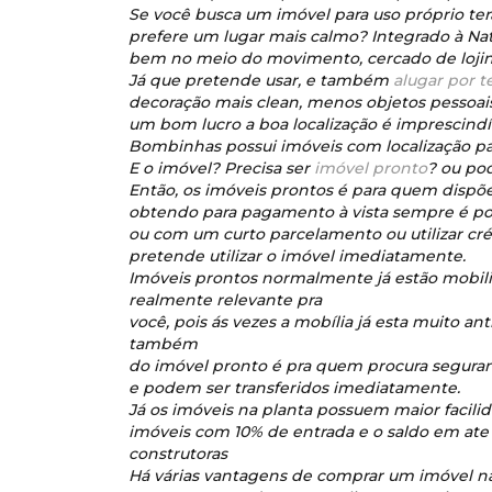
Se você busca um imóvel para uso próprio terá
prefere um lugar mais calmo? Integrado à N
bem no meio do movimento, cercado de lojinha
Já que pretende usar, e também
alugar por 
decoração mais clean, menos objetos pessoais
um bom lucro a boa localização é imprescindí
Bombinhas possui imóveis com localização par
E o imóvel? Precisa ser
imóvel pronto
? ou po
Então, os imóveis prontos é para quem dispõe
obtendo para pagamento à vista sempre é pos
ou com um curto parcelamento ou utilizar créd
pretende utilizar o imóvel imediatamente.
Imóveis prontos normalmente já estão mobilia
realmente relevante pra
você, pois ás vezes a mobília já esta muito an
também
do imóvel pronto é pra quem procura seguran
e podem ser transferidos imediatamente.
Já os imóveis na planta possuem maior facil
imóveis com 10% de entrada e o saldo em at
construtoras
Há várias vantagens de comprar um imóvel n