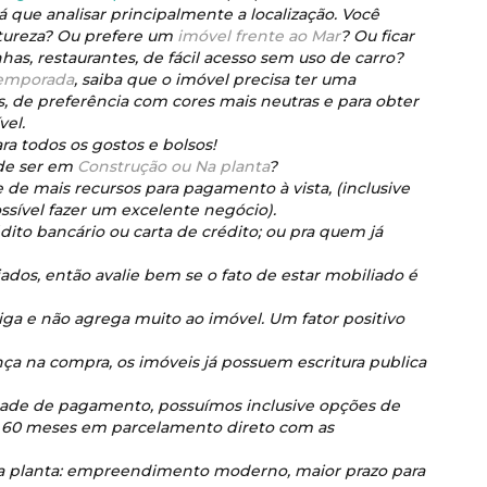
 que analisar principalmente a localização. Você
atureza? Ou prefere um
imóvel frente ao Mar
? Ou ficar
s, restaurantes, de fácil acesso sem uso de carro?
temporada
, saiba que o imóvel precisa ter uma
, de preferência com cores mais neutras e para obter
vel.
a todos os gostos e bolsos!
de ser em
Construção ou Na planta
?
 de mais recursos para pagamento à vista, (inclusive
sível fazer um excelente negócio).
ito bancário ou carta de crédito; ou pra quem já
dos, então avalie bem se o fato de estar mobiliado é
tiga e não agrega muito ao imóvel. Um fator positivo
ça na compra, os imóveis já possuem escritura publica
idade de pagamento, possuímos inclusive opções de
e 60 meses em parcelamento direto com as
a planta: empreendimento moderno, maior prazo para