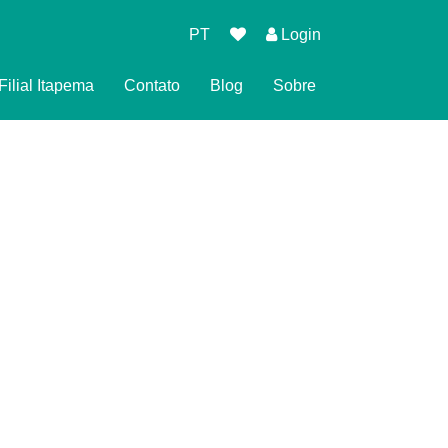
PT
Login
Filial Itapema
Contato
Blog
Sobre
 de Reserva
 Privacidade
ndições para Reservar