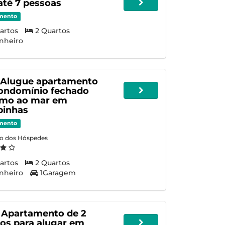
até 7 pessoas
mento
artos
2 Quartos
nheiro
- Alugue apartamento
ondomínio fechado
imo ao mar em
inhas
mento
ão dos Hóspedes
artos
2 Quartos
nheiro
1Garagem
 Apartamento de 2
os para alugar em