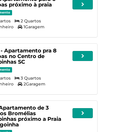
as próximo à praia
mento
artos
2 Quartos
nheiro
1Garagem
- Apartamento pra 8
as no Centro de
inhas SC
mento
artos
3 Quartos
nheiro
2Garagem
 Apartamento de 3
os Bromélias
inhas próximo a Praia
agoinha