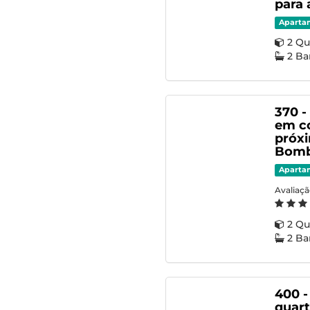
para 
Aparta
2 Qu
2 Ba
370 
em c
próx
Bomb
Aparta
Avaliaç
2 Qu
2 Ba
400 -
quart