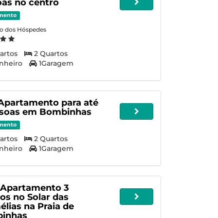
as no centro
mento
ão dos Hóspedes
artos
2 Quartos
nheiro
1Garagem
 Apartamento para até
ssoas em Bombinhas
mento
artos
2 Quartos
nheiro
1Garagem
 Apartamento 3
os no Solar das
lias na Praia de
inhas