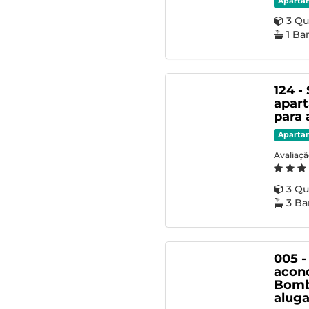
Aparta
3 Qu
1 Ba
124 -
apart
para
Aparta
Avaliaç
3 Qu
3 Ba
005 
acon
Bombi
aluga