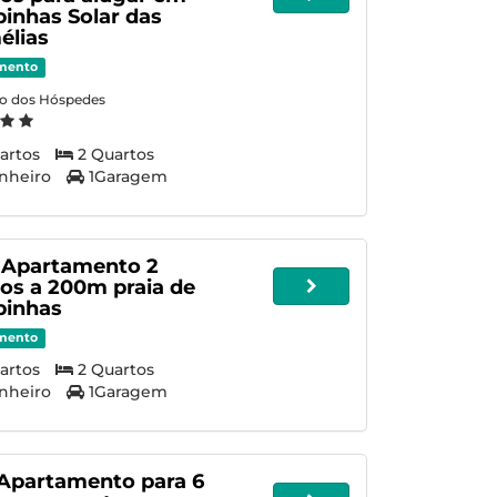
inhas Solar das
élias
mento
ão dos Hóspedes
artos
2 Quartos
nheiro
1Garagem
- Apartamento 2
os a 200m praia de
inhas
mento
artos
2 Quartos
nheiro
1Garagem
 Apartamento para 6