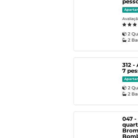
pesso
Aparta
Avaliaç
2 Qu
2 Ba
312 -
7 pe
Aparta
2 Qu
2 Ba
047 -
quart
Bromé
Bomb