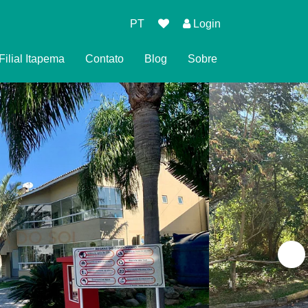
PT
Login
Filial Itapema
Contato
Blog
Sobre
 de Reserva
 Privacidade
ndições para Reservar