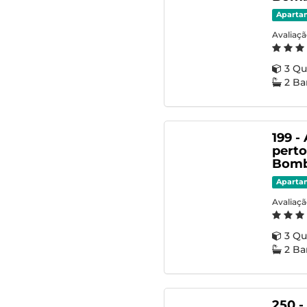
Aparta
Avaliaç
3 Qu
2 Ba
199 -
perto
Bomb
Aparta
Avaliaç
3 Qu
2 Ba
250 -