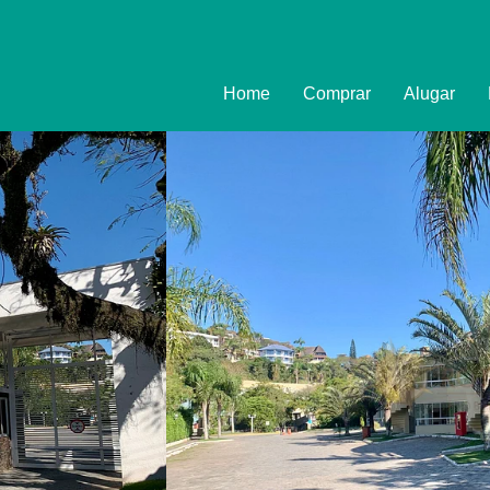
Home
Comprar
Alugar
Imóveis
Formulário
Promoções
Política de
Termo e Co