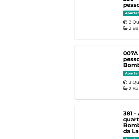
pesso
Aparta
2 Qu
2 Ba
007A 
pesso
Bomb
Aparta
3 Qu
2 Ba
381 -
quart
Bomb
da L