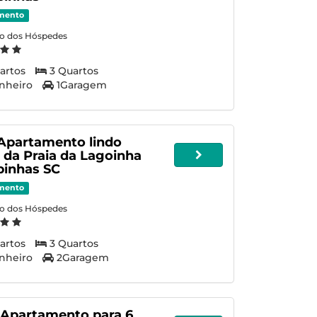
mento
ão dos Hóspedes
artos
3 Quartos
nheiro
1Garagem
 Apartamento lindo
 da Praia da Lagoinha
inhas SC
mento
ão dos Hóspedes
artos
3 Quartos
nheiro
2Garagem
 Apartamento para 6