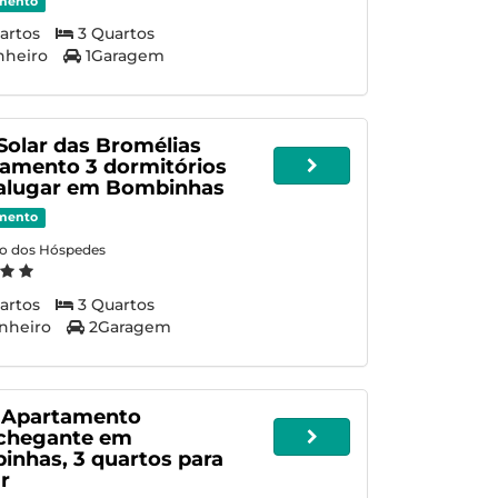
mento
artos
3 Quartos
nheiro
1Garagem
 Solar das Bromélias
amento 3 dormitórios
 alugar em Bombinhas
mento
ão dos Hóspedes
artos
3 Quartos
nheiro
2Garagem
- Apartamento
chegante em
nhas, 3 quartos para
r