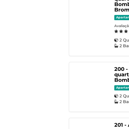
Bomb
Brom
Aparta
Avaliaç
2 Qu
2 Ba
200 
quart
Bomb
Aparta
2 Qu
2 Ba
201 -