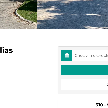
lias
310 -