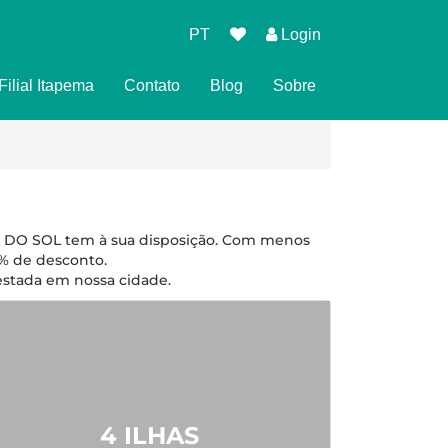
PT
Login
Filial Itapema
Contato
Blog
Sobre
 de Reserva
 Privacidade
ndições para Reservar
TA DO SOL tem à sua disposição. Com menos
0% de desconto.
 estada em nossa cidade.
4 ILHAS