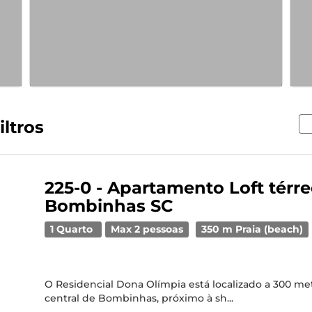
iltros
225-0 - Apartamento Loft térr
Bombinhas SC
1 Quarto
Max 2 pessoas
350 m Praia (beach)
O Residencial Dona Olímpia está localizado a 300 met
central de Bombinhas, próximo à sh...