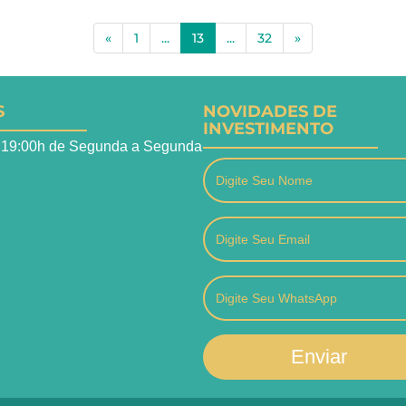
(current)
«
1
...
13
...
32
»
S
NOVIDADES DE
INVESTIMENTO
 19:00h de Segunda a Segunda
Enviar