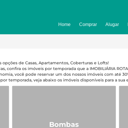
Home
Comprar
Alugar
Imóveis
Formulário
Promoções
Política de
 opções de Casas, Apartamentos, Coberturas e Lofts!
Termo e Co
das, confira os imóveis por temporada que a IMOBILIÁRIA RO
tonomia, você pode reservar um dos nossos imóveis com até 3
 por temporada, veja abaixo os imóveis disponíveis para a sua
Bombas