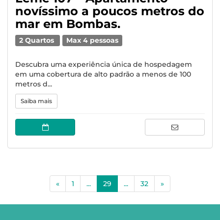
novíssimo a poucos metros do
mar em Bombas.
2 Quartos
Max 4 pessoas
Descubra uma experiência única de hospedagem
em uma cobertura de alto padrão a menos de 100
metros d...
Saiba mais
(current)
«
1
...
29
...
32
»